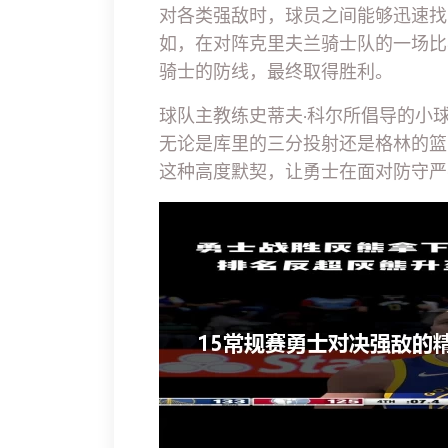
对各类强敌时，球员之间能够迅速找
如，在对阵克里夫兰骑士队的一场比
骑士的防线，最终取得胜利。
球队主教练史蒂夫·科尔所倡导的小
无论是库里的三分投射还是格林的篮
这种高度默契，让勇士在面对防守严