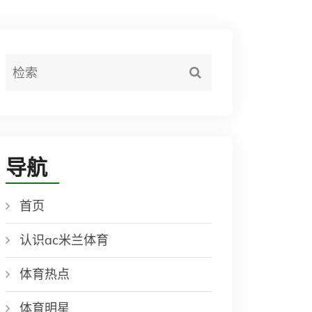
导航
首页
认识ac米兰体育
体育热点
体育明星