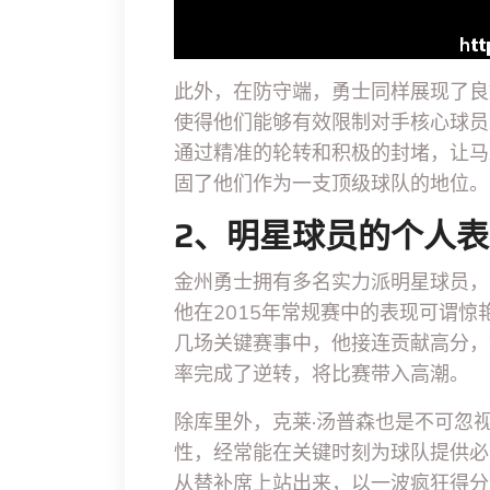
此外，在防守端，勇士同样展现了良
使得他们能够有效限制对手核心球员
通过精准的轮转和积极的封堵，让马
固了他们作为一支顶级球队的地位。
2、明星球员的个人
金州勇士拥有多名实力派明星球员，
他在2015年常规赛中的表现可谓
几场关键赛事中，他接连贡献高分，
率完成了逆转，将比赛带入高潮。
除库里外，克莱·汤普森也是不可忽
性，经常能在关键时刻为球队提供必
从替补席上站出来，以一波疯狂得分