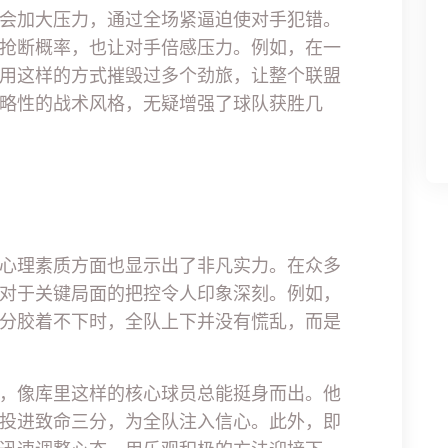
会加大压力，通过全场紧逼迫使对手犯错。
抢断概率，也让对手倍感压力。例如，在一
用这样的方式摧毁过多个劲旅，让整个联盟
略性的战术风格，无疑增强了球队获胜几
心理素质方面也显示出了非凡实力。在众多
对于关键局面的把控令人印象深刻。例如，
分胶着不下时，全队上下并没有慌乱，而是
，像库里这样的核心球员总能挺身而出。他
投进致命三分，为全队注入信心。此外，即