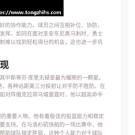
好的协作能力。球员之间互相补位、协防，
发挥。如同在面对圣安东尼奥马刺时，勇士
刺难以找到轻松得分的机会，这也进一步巩
表现
其中斯蒂芬·库里无疑是最为耀眼的一颗星。
惊艳，各种远距离三分投射让对手防不胜防。在
如对阵俄克拉荷马城雷霆时，他以超高命中
视的重要人物。他有着极佳的投篮能力和稳定
要支持。在与洛杉矶快船的一场比赛中，他
帮助球队锁定胜局，这种个人能力对于球队