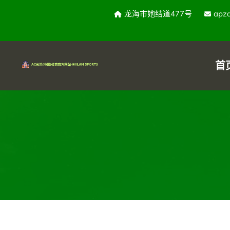
龙海市她结道477号
apz
首