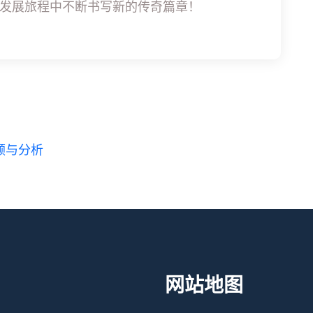
发展旅程中不断书写新的传奇篇章！
顾与分析
网站地图