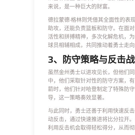
来说，是一种巨大的财富。
德拉蒙德·格林则凭借其全面性的表
助攻，还能负责篮板和防守。在面对
活性和拼搏精神，多次化解危机，为
球员相辅相成，共同推动着勇士走向
3、防守策略与反击
虽然金州勇士以进攻见长，但他们同
中，他们采取针对性的防守方案，有
箭时，他们针对哈登制定了特殊防守
导，这一策略奏效显著。
与此同时，勇士还善于利用快速反击
动反击，通过快速推进将比分拉开。
利用反击机会取得轻松得分，从而彻