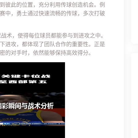
到彼此的位置，充分利用传球创造机会。例
赛中，勇士通过快速流畅的传球，多次打破
球战术，使得每位球员都能参与到进攻之中。
下进攻，都体现了团队合作的重要性。正是
密的对手时，依然能够保持高效得分。