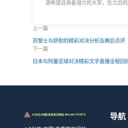
满希望且具备潜力的大军，在之后的
上一篇
苏黎士与舒耐的精彩对决分析及赛后点评
下一篇
日本与阿曼足球对决精彩文字直播全程回
导航