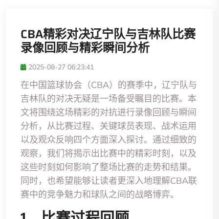
CBA精彩对决辽宁队与吉林队比赛
录像回顾与精彩瞬间分析
2025-08-27 06:23:41
在中国篮球协会（CBA）的赛季中，辽宁队与
吉林队的对决无疑是一场备受瞩目的比赛。本
文将围绕这场精彩的对抗进行录像回顾与瞬间
分析，从比赛过程、关键球员表现、战术运用
以及观众反响四个方面深入探讨。通过细致的
观察，我们将揭示出比赛中的精彩时刻，以及
这些时刻如何影响了整场比赛的走势和结果。
同时，也希望能够让读者更深入地理解CBA联
赛中的竞争魅力和球队之间的战略博弈。
1、比赛过程回顾