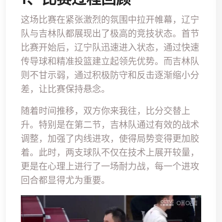
这场比赛在紧张激烈的氛围中拉开帷幕，辽宁
队与吉林队都展现出了极高的竞技状态。首节
比赛开始后，辽宁队迅速进入状态，通过快速
传导球和精准投篮建立起领先优势。而吉林队
则不甘示弱，通过积极防守和反击逐渐缩小分
差，让比赛保持悬念。
随着时间推移，双方你来我往，比分交替上
升。特别是在第二节，吉林队通过有效的战术
调整，加强了内线进攻，使得局势变得更加胶
着。此时，两支球队不仅在技术上展开较量，
更是在心理上进行了一场耐力战，每一个进攻
回合都显得尤为重要。