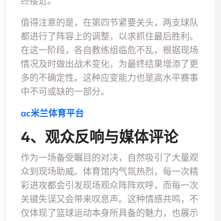
终接近。
值得注意的是，在第四节紧要关头，两支球队
都进行了阵容上的调整，以求抓住最后胜利。
在这一阶段，各自教练组临危不乱，根据现场
情况及时做出战术变化，为最终结果增添了更
多的不确定性。这种应变能力也是高水平赛事
中不可或缺的一部分。
ac米兰体育平台
4、观众反响与媒体评论
作为一场备受瞩目的对决，自然吸引了大量观
众到现场助威。体育馆内气氛热烈，每一次精
彩进攻都会引发现场观众阵阵欢呼，而每一次
关键失误又会带来叹息声。这种情感共鸣，不
仅体现了篮球运动本身所具备的魅力，也展示