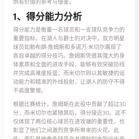
供有价值的参考与借鉴。
1、得分能力分析
得分能力是衡量一名球员和一支球队竞争力的
重要指标。在湖人与爵士的对决中，双方明星
球员如勒布朗·詹姆斯和多诺万·米切尔展现了
各自卓越的得分技巧。詹姆斯凭借其强大的身
体素质和全面的进攻手段，能够有效突破防线
并完成高难度投篮；而米切尔则以其敏捷的运
动能力和精准的外线投射，让湖人的防守不得
不高度警惕。
根据比赛统计，詹姆斯在此役中贡献了超过30
分，而米切尔也紧随其后，得分接近30。这不
仅体现了两位核心球员在进攻端的重要性，也
彰显了他们之间激烈竞争所带来的火花。此
外，两队其他角色球员在关键时刻也能站出来