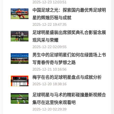
2025-12-23 12:03:51
中国足球之光：探索国内最优秀足球明
星的辉煌历程与成就
2025-12-22 19:47:35
足球明星盛装出席颁奖典礼合影留念展
现风采与荣耀
2025-12-22 02:09:55
男生中的足球明星们如何在绿茵场上书
写青春传奇与梦想之路
2025-12-21 10:16:56
梅字在名的足球明星盘点与成就分析
2025-12-20 18:38:16
足球明星与马术的精彩碰撞最新视频合
集尽在这里快来观看吧
2025-12-20 02:29:39