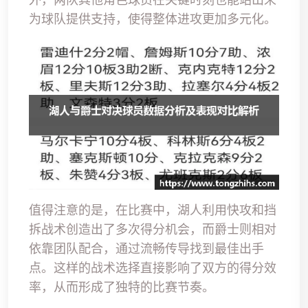
为球队提供支持，使得整体进攻更加多元化。
值得注意的是，在比赛中，湖人利用快攻和挡
拆战术创造出了多次得分机会，而爵士则相对
依靠团队配合，通过流畅传导找到最佳出手
点。这样的战术选择直接影响了双方的得分效
率，从而形成了独特的比赛节奏。