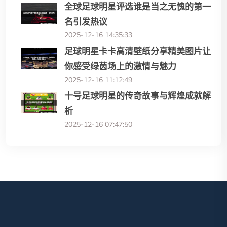
全球足球明星评选谁是当之无愧的第一
名引发热议
2025-12-16 14:35:33
足球明星卡卡高清壁纸分享精美图片让
你感受绿茵场上的激情与魅力
2025-12-16 11:12:49
十号足球明星的传奇故事与辉煌成就解
析
2025-12-16 07:47:50