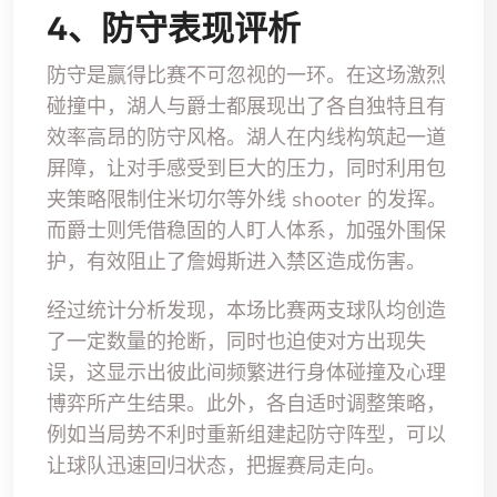
4、防守表现评析
防守是赢得比赛不可忽视的一环。在这场激烈
碰撞中，湖人与爵士都展现出了各自独特且有
效率高昂的防守风格。湖人在内线构筑起一道
屏障，让对手感受到巨大的压力，同时利用包
夹策略限制住米切尔等外线 shooter 的发挥。
而爵士则凭借稳固的人盯人体系，加强外围保
护，有效阻止了詹姆斯进入禁区造成伤害。
经过统计分析发现，本场比赛两支球队均创造
了一定数量的抢断，同时也迫使对方出现失
误，这显示出彼此间频繁进行身体碰撞及心理
博弈所产生结果。此外，各自适时调整策略，
例如当局势不利时重新组建起防守阵型，可以
让球队迅速回归状态，把握赛局走向。