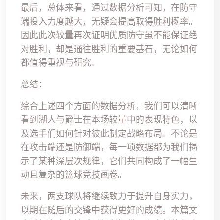
最后，总体来看，通过数据分析可知，在防守
端投入力度越大，无疑会提高取得胜利概率。
因此此次较量再次证明优质防守虽不能保证绝
对胜利，却是通往胜利的重要基石，无论如何
都值得重视与研究。
总结：
综合上述四个方面的数据分析，我们可以清晰
看到湖人与爵士在本场较量中的表现特色，以
及选手们如何针对彼此制定战略布局。不论是
在攻击端还是防御端，每一项数据都为我们揭
示了某种深层次规律，它们共同构成了一幅生
动且复杂的篮球竞技画卷。
未来，两支球队将继续致力于提升自身实力，
以期在随后的交锋中获得更好的成绩。本篇文