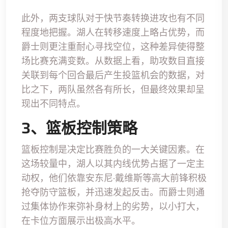
此外，两支球队对于快节奏转换进攻也有不同
程度地把握。湖人在转移速度上略占优势，而
爵士则更注重耐心寻找空位，这种差异使得整
场比赛充满变数。从数据上看，助攻数目直接
关联到每个回合最后产生投篮机会的数据，对
比之下，两队虽然各有所长，但最终效果却呈
现出不同特点。
3、篮板控制策略
篮板控制是决定比赛胜负的一大关键因素。在
这场较量中，湖人以其内线优势占据了一定主
动权，他们依靠安东尼·戴维斯等高大前锋积极
抢夺防守篮板，并迅速发起反击。而爵士则通
过集体协作来弥补身材上的劣势，以小打大，
在卡位方面展示出极高水平。