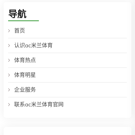
导航
首页
认识ac米兰体育
体育热点
体育明星
企业服务
联系ac米兰体育官网