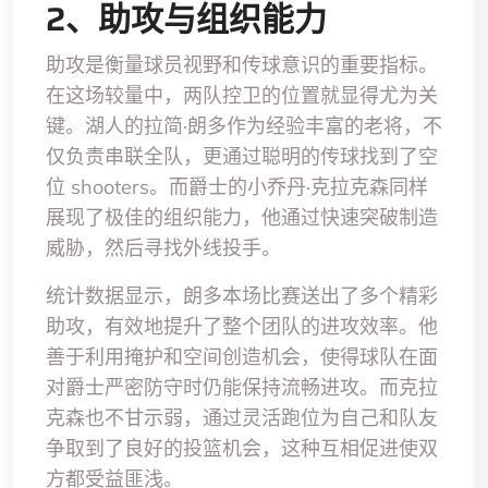
2、助攻与组织能力
助攻是衡量球员视野和传球意识的重要指标。
在这场较量中，两队控卫的位置就显得尤为关
键。湖人的拉简·朗多作为经验丰富的老将，不
仅负责串联全队，更通过聪明的传球找到了空
位 shooters。而爵士的小乔丹·克拉克森同样
展现了极佳的组织能力，他通过快速突破制造
威胁，然后寻找外线投手。
统计数据显示，朗多本场比赛送出了多个精彩
助攻，有效地提升了整个团队的进攻效率。他
善于利用掩护和空间创造机会，使得球队在面
对爵士严密防守时仍能保持流畅进攻。而克拉
克森也不甘示弱，通过灵活跑位为自己和队友
争取到了良好的投篮机会，这种互相促进使双
方都受益匪浅。