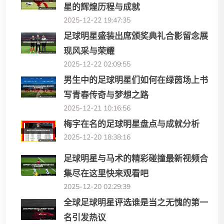
星的辉煌历程与成就
2025-12-22 19:47:35
足球明星盛装出席颁奖典礼合影留念展
现风采与荣耀
2025-12-22 02:09:55
男生中的足球明星们如何在绿茵场上书
写青春传奇与梦想之路
2025-12-21 10:16:56
梅字在名的足球明星盘点与成就分析
2025-12-20 18:38:16
足球明星与马术的精彩碰撞最新视频合
集尽在这里快来观看吧
2025-12-20 02:29:39
全球足球明星评选谁是当之无愧的第一
名引发热议