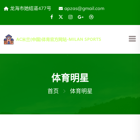
龙海市她结道477号
apzas@gmail.com
体育明星
首页
体育明星