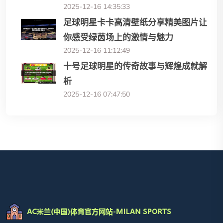
2025-12-16 14:35:33
足球明星卡卡高清壁纸分享精美图片让
你感受绿茵场上的激情与魅力
2025-12-16 11:12:49
十号足球明星的传奇故事与辉煌成就解
析
2025-12-16 07:47:50