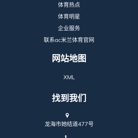
体育热点
体育明星
企业服务
联系ac米兰体育官网
网站地图
XML
找到我们
龙海市她结道477号