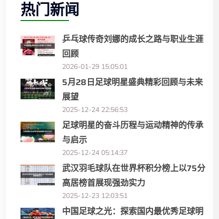
热门新闻
乒乓球传奇刘娜的成长之路与职业生涯
回顾
2026-01-29 15:05:01
5月28日足球明星盛典精彩回顾与未来
展望
2025-12-24 22:56:53
足球明星的奋斗历程与运动精神的传承
与启示
2025-12-24 05:14:37
武汉羽毛球队在世界杯积分榜上以75分
高居榜首展现强劲实力
2025-12-23 12:03:51
中国足球之光：探索国内最优秀足球明