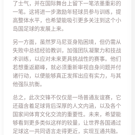
了士气，并在国际舞台上留下一笔浓墨重彩的
一笔。这将进一步激励年轻球员参与训练，提
高整体水平，也希望能吸引更多关注到这个小
岛国足球的发展上来。
另一方面，虽然罗马尼亚身陷困境，但仍需从
失败中总结经验教训，加强团队凝聚力和技战
术训练，以应对未来更具挑战性的赛事。他们
若想重返巅峰，就必须重新审视自身问题并付
诸行动，以便能够真正发挥出应有实力，与其
他强队抗衡。
总之，此次交锋不仅仅是一场普通友谊赛，它
还蕴含着足球背后深厚的人文内涵，以及各个
国家间体育文化交流的重要性。未来，希望能
够看到更多类似这样的较量，让世界各国通过
足球这一共同语言走得更近，实现互通共融。