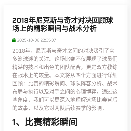
2018年尼克斯与奇才对决回顾球
场上的精彩瞬间与战术分析
2025-10-06 22:35:07
2018年，尼克斯与奇才之间的对决吸引了众
多篮球迷的关注。这场比赛不仅展现了球员们
精湛的技术和出色的团队配合，更是双方教练
在战术上的较量。本文将从四个方面进行详细
回顾：比赛的精彩瞬间、球队阵容分析、战术
布局与执行以及对手之间的心理博弈。通过这
些角度，我们可以更深入地理解这场比赛背后
的故事，以及它对两队后续赛季的影响。
1、比赛精彩瞬间