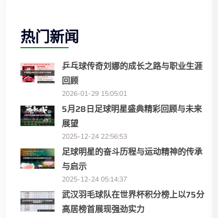
热门新闻
乒乓球传奇刘娜的成长之路与职业生涯
回顾
2026-01-29 15:05:01
5月28日足球明星盛典精彩回顾与未来
展望
2025-12-24 22:56:53
足球明星的奋斗历程与运动精神的传承
与启示
2025-12-24 05:14:37
武汉羽毛球队在世界杯积分榜上以75分
高居榜首展现强劲实力