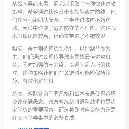
从战术层面来看，尼克斯采取了一种快速进攻
策略，希望通过快速反击来撕裂奇才防线。他
们充分利用团队配合，在半场进攻时不断移
动，无形中造成了奇才防守的不适应。这种战
术虽然风险较高，但确实带来了不错效果。
相反，奇才则选择稳扎稳打，以控制节奏为
主。他们通过合理传导球来寻找最佳进攻机
会，同时加强防守力度，以遏制尼克斯的快
攻。这种策略让他们在关键时刻能够保持冷
静，有效化解危机。
总之，两队各自不同风格和战术布局使得这场
交锋充满悬念。双方教练及时调整战术也是决
定胜负的重要因素，而这种即时应变能力正是
在高水平赛事中的必备素质。