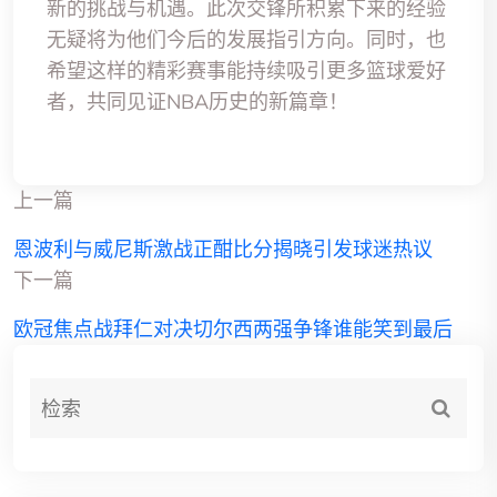
新的挑战与机遇。此次交锋所积累下来的经验
无疑将为他们今后的发展指引方向。同时，也
希望这样的精彩赛事能持续吸引更多篮球爱好
者，共同见证NBA历史的新篇章！
上一篇
恩波利与威尼斯激战正酣比分揭晓引发球迷热议
下一篇
欧冠焦点战拜仁对决切尔西两强争锋谁能笑到最后