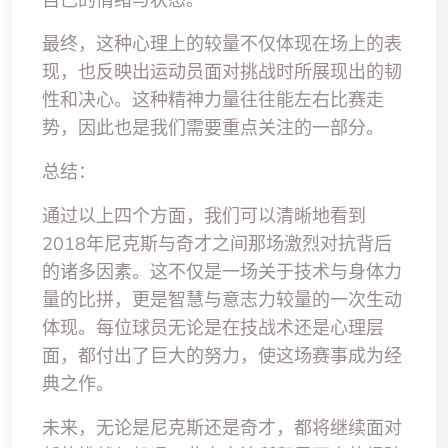
最终，这种心理上的较量不仅体现在场上的表
现，也反映出运动员面对挑战时所展现出的韧
性和决心。这种精神力量往往能左右比赛走
势，因此也是我们需要重点关注的一部分。
总结：
通过以上四个方面，我们可以清晰地看到
2018年尼克斯与奇才之间那场激烈对抗背后
的诸多因素。这不仅是一场关于技术与身体力
量的比拼，更是智慧与意志力较量的一次生动
体现。每位球员无论是在技战术还是心理层
面，都付出了巨大的努力，使这场赛事成为经
典之作。
未来，无论是尼克斯还是奇才，都将继续面对