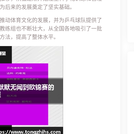
为后来的发展奠定了坚实基础。
推动体育文化的发展，并为乒乓球队提供了
教练组也不断壮大，从全国各地吸引了一批
方法，提高了整体水平。