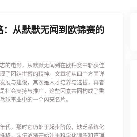
路：从默默无闻到欧锦赛的
志的电影，从默默无闻到在欧锦赛中斩获佳
现了团结拼搏的精神。文章将从四个方面详
发展与建设，其次是人才培养与选拔，再者
是社会支持与推广。这些因素共同构成了重
乓球事业中的一个闪亮名片。
年代，那时它仍处于起步阶段，缺乏系统化
推移，队伍逐渐开始注重科学化训练和管理