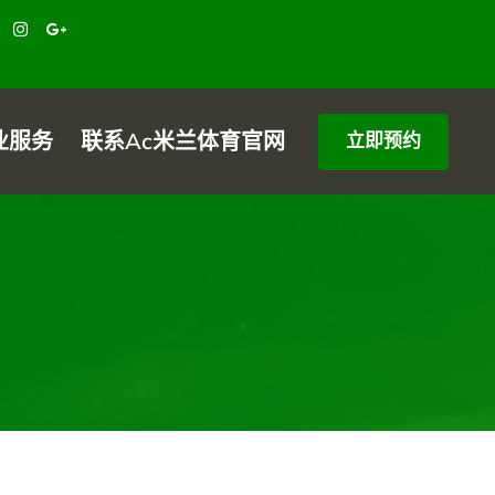
业服务
联系ac米兰体育官网
立即预约