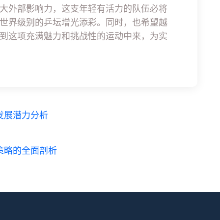
大外部影响力，这支年轻有活力的队伍必将
世界级别的乒坛增光添彩。同时，也希望越
到这项充满魅力和挑战性的运动中来，为实
发展潜力分析
策略的全面剖析