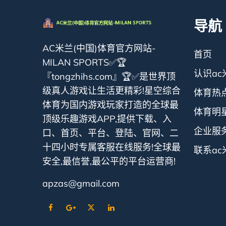
导航
AC米兰(中国)体育官方网站-
首页
MILAN SPORTS✅🏆
认识ac
『tongzhihs.com』🏆✅是世界顶
级真人游戏让生活更精彩!星空综合
体育热
体育为国内游戏玩家打造的全球最
体育明
顶级乐趣游戏APP,提供下载、入
企业服
口、首页、平台、登陆、官网、二
十四小时专属客服在线服务!全球最
联系a
安全,最信誉,最公平的平台运营商!
apzas@gmail.com