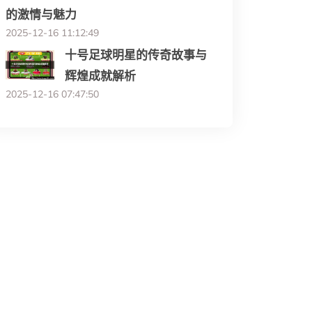
的激情与魅力
2025-12-16 11:12:49
十号足球明星的传奇故事与
辉煌成就解析
2025-12-16 07:47:50