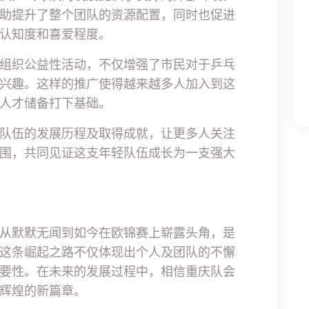
助提升了整个团队的资源配置，同时也促进
认知度和喜爱程度。
组织公益性活动，不仅增强了市民对于乒乓
兴趣。这样的推广使得越来越多人加入到这
人才储备打下基础。
队伍的发展历程及取得成就，让更多人关注
围，共同见证这支年轻队伍成长为一支强大
从默默无闻到如今在欧锦赛上崭露头角，是
这条崛起之路不仅体现出个人及团队的不懈
要性。在未来的发展过程中，相信重庆队会
辉煌的新篇章。