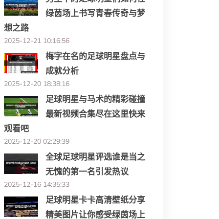
绿茵场上书写青春传奇与梦
想之路
2025-12-21 10:16:56
梅字在名的足球明星盘点与
成就分析
2025-12-20 18:38:16
足球明星与马术的精彩碰撞
最新视频合集尽在这里快来
观看吧
2025-12-20 02:29:39
全球足球明星评选谁是当之
无愧的第一名引发热议
2025-12-16 14:35:33
足球明星卡卡高清壁纸分享
精美图片让你感受绿茵场上