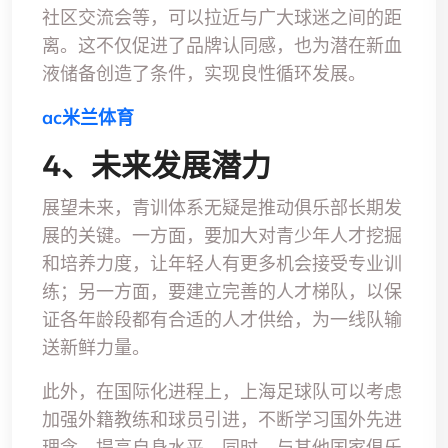
社区交流会等，可以拉近与广大球迷之间的距
离。这不仅促进了品牌认同感，也为潜在新血
液储备创造了条件，实现良性循环发展。
ac米兰体育
4、未来发展潜力
展望未来，青训体系无疑是推动俱乐部长期发
展的关键。一方面，要加大对青少年人才挖掘
和培养力度，让年轻人有更多机会接受专业训
练；另一方面，要建立完善的人才梯队，以保
证各年龄段都有合适的人才供给，为一线队输
送新鲜力量。
此外，在国际化进程上，上海足球队可以考虑
加强外籍教练和球员引进，不断学习国外先进
理念，提高自身水平。同时，与其他国家俱乐