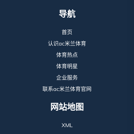
导航
首页
认识ac米兰体育
体育热点
体育明星
企业服务
联系ac米兰体育官网
网站地图
XML