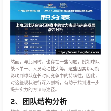
然而，与此同时，也存在一些问题，例如球队
战术单一、人员流动性大等。这些因素都可能
影响到球队在长时间竞争中的持续性。因此，
对这些现状进行深入剖析，有助于找到进一步
提升实力的方法与途径。
2、团队结构分析