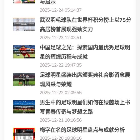
与启示
2025-12-24 05:14:37
武汉羽毛球队在世界杯积分榜上以75分
高居榜首展现强劲实力
2025-12-23 12:03:51
中国足球之光：探索国内最优秀足球明
星的辉煌历程与成就
2025-12-22 19:47:35
足球明星盛装出席颁奖典礼合影留念展
现风采与荣耀
2025-12-22 02:09:55
男生中的足球明星们如何在绿茵场上书
写青春传奇与梦想之路
2025-12-21 10:16:56
梅字在名的足球明星盘点与成就分析
2025-12-20 18:38:16