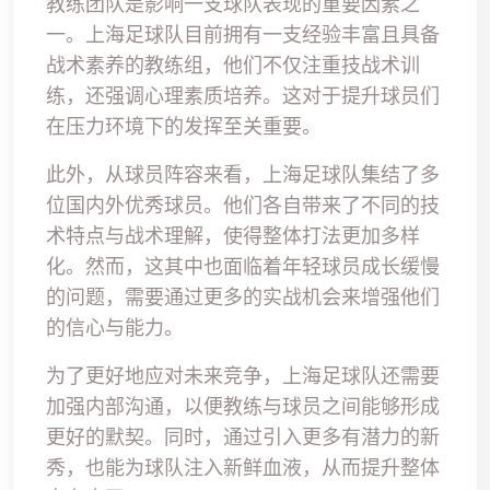
教练团队是影响一支球队表现的重要因素之
一。上海足球队目前拥有一支经验丰富且具备
战术素养的教练组，他们不仅注重技战术训
练，还强调心理素质培养。这对于提升球员们
在压力环境下的发挥至关重要。
此外，从球员阵容来看，上海足球队集结了多
位国内外优秀球员。他们各自带来了不同的技
术特点与战术理解，使得整体打法更加多样
化。然而，这其中也面临着年轻球员成长缓慢
的问题，需要通过更多的实战机会来增强他们
的信心与能力。
为了更好地应对未来竞争，上海足球队还需要
加强内部沟通，以便教练与球员之间能够形成
更好的默契。同时，通过引入更多有潜力的新
秀，也能为球队注入新鲜血液，从而提升整体