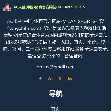
AC米兰(中国)体育官方网站-MILAN SPORTS✅🏆
『tongzhihs.com』🏆✅是世界顶级真人游戏让生活
更精彩!星空综合体育为国内游戏玩家打造的全球最顶
级乐趣游戏APP,提供下载、入口、首页、平台、登
陆、官网、二十四小时专属客服在线服务!全球最安全,
最信誉,最公平的平台运营商!
apzas@gmail.com
导航
首页