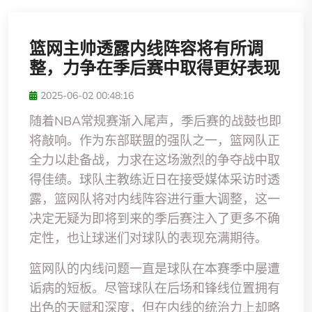
篮网主帅透露内线阵容将有所调
整，力争在季后赛中取得更好表现
2025-06-02 00:48:16
随着NBA常规赛渐入尾声，季后赛的战鼓也即
将敲响。作为东部联盟的强队之一，篮网队正
全力以赴备战，力求在这场激烈的争夺战中取
得佳绩。球队主教练近日在接受媒体采访时透
露，篮网队将对内线阵容进行重大调整，这一
决定无疑为即将到来的季后赛注入了更多不确
定性，也让球迷们对球队的表现充满期待。
篮网队的内线问题一直是球队在本赛季中屡遭
诟病的短板。尽管球队在后场和锋线位置拥有
出色的天赋和深度，但在内线的统治力上却略