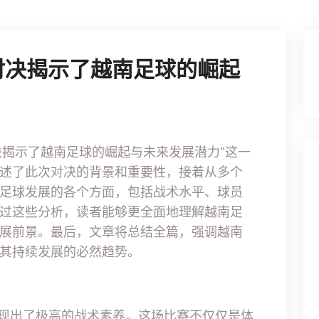
对决揭示了越南足球的崛起
决揭示了越南足球的崛起与未来发展潜力”这一
述了此次对决的背景和重要性，接着从多个
足球发展的各个方面，包括战术水平、球员
过这些分析，读者能够更全面地理解越南足
展前景。最后，文章将总结全篇，强调越南
其持续发展的必然趋势。
展现出了极高的战术素养。这场比赛不仅仅是体