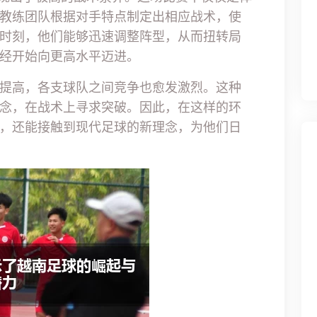
教练团队根据对手特点制定出相应战术，使
时刻，他们能够迅速调整阵型，从而扭转局
经开始向更高水平迈进。
提高，各支球队之间竞争也愈发激烈。这种
念，在战术上寻求突破。因此，在这样的环
，还能接触到现代足球的新理念，为他们日