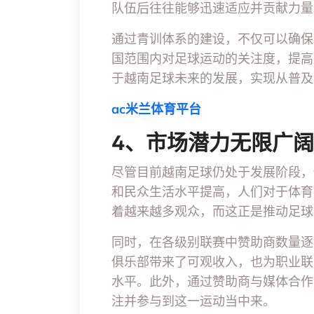
队伍后往往能够迅速适应并贡献力量
通过青训体系的建设，不仅可以确保
国范围内对足球运动的关注度，提高
于越南足球未来的发展，实现从普及
ac米兰体育平台
4、市场潜力无限广阔
尽管目前越南足球仍处于发展阶段，
和民众生活水平提高，人们对于体育
着越来越多观众，而这正是推动足球
同时，在各级别联赛中赞助商数量逐
俱乐部带来了可观收入，也为职业联
水平。此外，通过赞助商与媒体合作
注并参与到这一运动当中来。