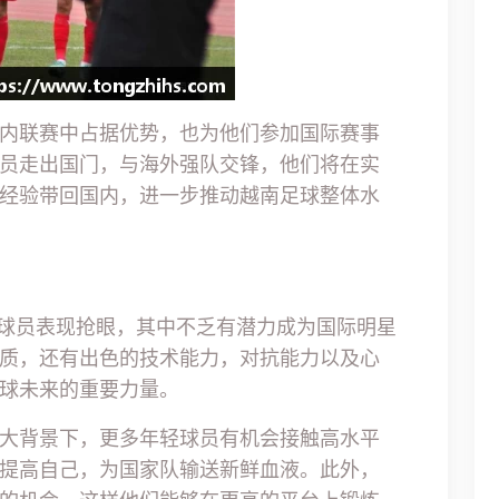
内联赛中占据优势，也为他们参加国际赛事
员走出国门，与海外强队交锋，他们将在实
经验带回国内，进一步推动越南足球整体水
轻球员表现抢眼，其中不乏有潜力成为国际明星
质，还有出色的技术能力，对抗能力以及心
球未来的重要力量。
大背景下，更多年轻球员有机会接触高水平
提高自己，为国家队输送新鲜血液。此外，