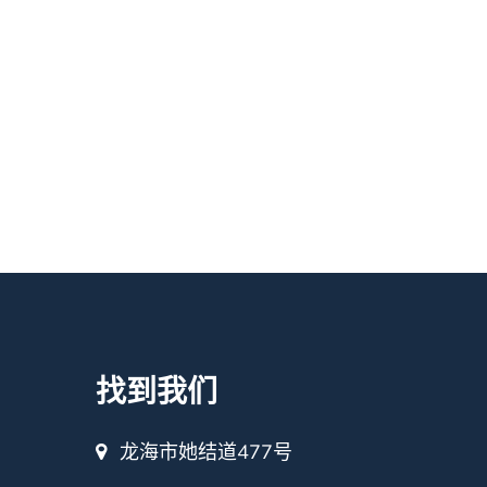
找到我们
龙海市她结道477号