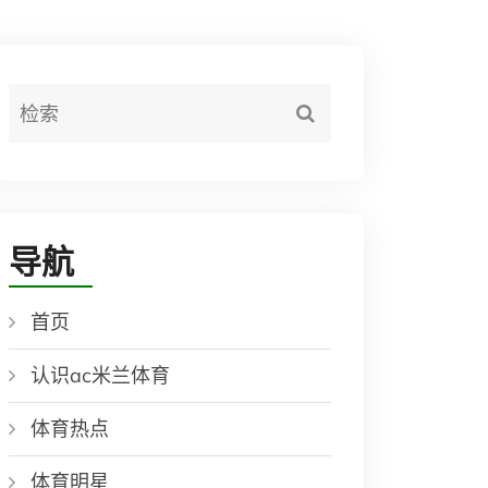
导航
首页
认识ac米兰体育
体育热点
体育明星