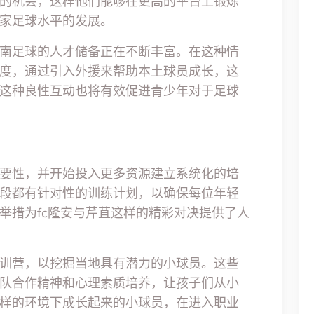
的机会，这样他们能够在更高的平台上锻炼
家足球水平的发展。
南足球的人才储备正在不断丰富。在这种情
度，通过引入外援来帮助本土球员成长，这
这种良性互动也将有效促进青少年对于足球
要性，并开始投入更多资源建立系统化的培
段都有针对性的训练计划，以确保每位年轻
举措为fc隆安与芹苴这样的精彩对决提供了人
训营，以挖掘当地具有潜力的小球员。这些
队合作精神和心理素质培养，让孩子们从小
样的环境下成长起来的小球员，在进入职业