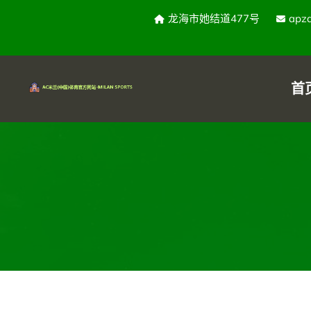
龙海市她结道477号
apz
首