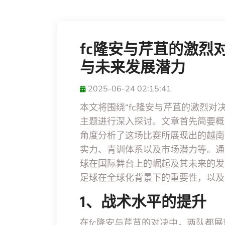
fc隆安与芹苴的激烈
与未来发展潜力
2025-06-24 02:15:41
本文将围绕“fc隆安与芹苴的激烈对
主题进行深入探讨。文章首先简要概
角度分析了这场比赛所展现出的越南
实力、青训体系以及市场潜力等。通
球在国际舞台上的崛起及其未来的发
足球在全球化背景下的重要性，以及
1、战术水平的提升
在fc隆安与芹苴的对决中，两队都