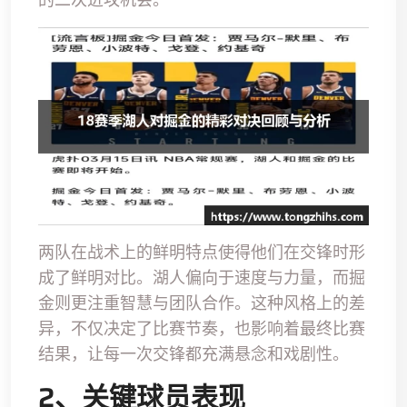
两队在战术上的鲜明特点使得他们在交锋时形
成了鲜明对比。湖人偏向于速度与力量，而掘
金则更注重智慧与团队合作。这种风格上的差
异，不仅决定了比赛节奏，也影响着最终比赛
结果，让每一次交锋都充满悬念和戏剧性。
2、关键球员表现