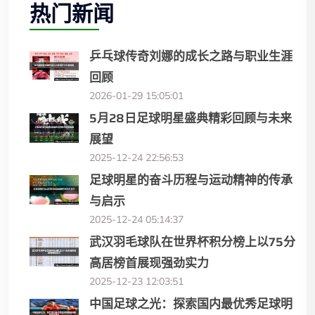
热门新闻
乒乓球传奇刘娜的成长之路与职业生涯
回顾
2026-01-29 15:05:01
5月28日足球明星盛典精彩回顾与未来
展望
2025-12-24 22:56:53
足球明星的奋斗历程与运动精神的传承
与启示
2025-12-24 05:14:37
武汉羽毛球队在世界杯积分榜上以75分
高居榜首展现强劲实力
2025-12-23 12:03:51
中国足球之光：探索国内最优秀足球明