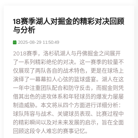
18赛季湖人对掘金的精彩对决回顾
与分析
2025-08-29 11:50:49
2018赛季，洛杉矶湖人与丹佛掘金之间展开
了一系列精彩绝伦的对决。这一赛季的较量不
仅展现了两队各自的战术特色，更是在球场上
演绎了一幕幕扣人心弦的篮球盛宴。湖人在这
一年中注重团队配合和防守反击，而掘金则凭
借其出色的进攻体系和年轻球员的爆发力屡屡
制造威胁。本文将从四个方面进行详细分析：
球队阵容与战术、关键球员表现、比赛过程中
的精彩瞬间以及对未来发展的启示，旨在全面
回顾这段令人难忘的赛事记忆。