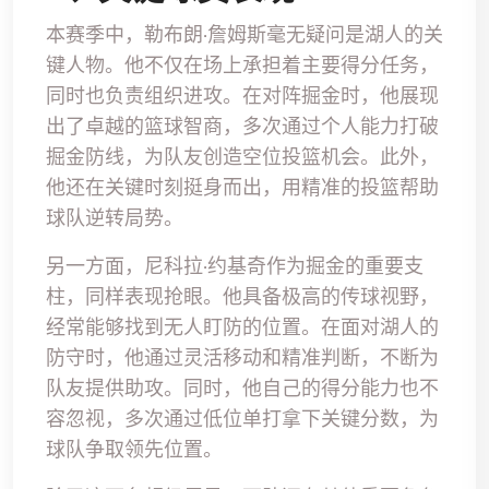
本赛季中，勒布朗·詹姆斯毫无疑问是湖人的关
键人物。他不仅在场上承担着主要得分任务，
同时也负责组织进攻。在对阵掘金时，他展现
出了卓越的篮球智商，多次通过个人能力打破
掘金防线，为队友创造空位投篮机会。此外，
他还在关键时刻挺身而出，用精准的投篮帮助
球队逆转局势。
另一方面，尼科拉·约基奇作为掘金的重要支
柱，同样表现抢眼。他具备极高的传球视野，
经常能够找到无人盯防的位置。在面对湖人的
防守时，他通过灵活移动和精准判断，不断为
队友提供助攻。同时，他自己的得分能力也不
容忽视，多次通过低位单打拿下关键分数，为
球队争取领先位置。