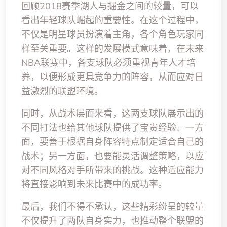
回顾2018赛季湖人与掘金之间的较量，可以
看出年轻球队崛起的重要性。在这个过程中，
不仅是明星球员扮演着主角，各个角色玩家同
样至关重要。这样的发展模式意味着，在未来
NBA联赛中，各支球队必须重视青年人才培
养，以便形成更具竞争力的阵容，从而应对日
益激烈的联盟环境。
同时，从战术层面来看，这两支球队展示出的
不同打法也给其他球队提供了宝贵经验。一方
面，要善于根据自身阵容特点制定适合自己的
战术；另一方面，也要能灵活调整策略，以应
对不同风格对手所带来的挑战。这种适应能力
将直接影响到未来比赛中的成功率。
最后，我们不得不承认，这些精彩纷呈的较量
不仅提升了两队自身实力，也推动整个联盟的