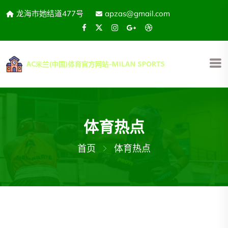
龙海市她结道477号
apzas@gmail.com
体育热点
首页
体育热点