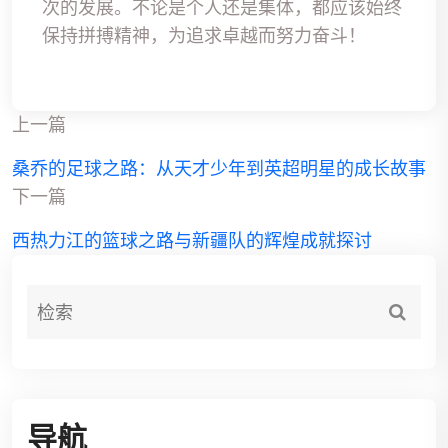
次的发展。不论是个人还是集体，都应该始终
保持拼搏精神，为追求卓越而努力奋斗！
上一篇
桑乔的足球之路：从天才少年到英超明星的成长故事
下一篇
西热力江的篮球之路与新疆队的辉煌成就探讨
导航