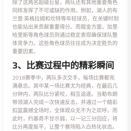
除了这两名超级巨星，两队还有其他重要角色
同样发挥了不可或缺的作用。例如，湖人的布
兰登·英格拉姆和坎特等年轻球员，在关键时刻
也能站出来贡献重要得分。而掘金方面，加里·
哈里斯等角色球员则通过稳定表现确保球队整
体竞争力。这些角色球员往往成为决定胜负的
重要因素。
3、比赛过程中的精彩瞬间
2018赛季中，两队多次交手，每场比赛都充
满悬念。其中某一场比赛尤为经典，在最后几
分钟内，两队比分紧咬，相互追逐。当勒布朗
带领湖人完成一次快速反击，并通过一个精彩
扣篮震撼全场时，全体观众无不为之欢呼。而
此时，约基奇不甘示弱，以一记三分回应，将
比分再度扳平，让整个赛场陷入白热化状态。