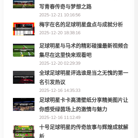
写青春传奇与梦想之路
2025-12-21 10:16:56
梅字在名的足球明星盘点与成就分析
2025-12-20 18:38:16
足球明星与马术的精彩碰撞最新视频合
集尽在这里快来观看吧
2025-12-20 02:29:39
全球足球明星评选谁是当之无愧的第一
名引发热议
2025-12-16 14:35:33
足球明星卡卡高清壁纸分享精美图片让
你感受绿茵场上的激情与魅力
2025-12-16 11:12:49
十号足球明星的传奇故事与辉煌成就解
析