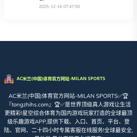
2025-12-16 07:47:50
AC米兰(中国)体育官方网站-MILAN SPORTS✅🏆
『tongzhihs.com』🏆✅是世界顶级真人游戏让生活
更精彩!星空综合体育为国内游戏玩家打造的全球最顶
级乐趣游戏APP,提供下载、入口、首页、平台、登
陆、官网、二十四小时专属客服在线服务!全球最安全,