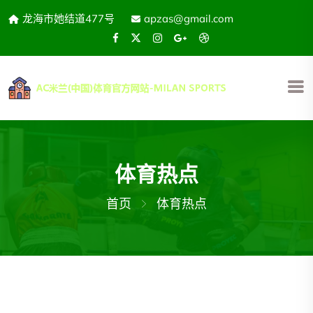
龙海市她结道477号
apzas@gmail.com
体育热点
首页
体育热点