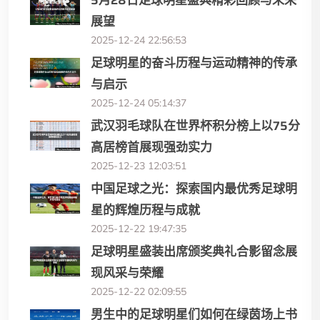
5月28日足球明星盛典精彩回顾与未来
展望
2025-12-24 22:56:53
足球明星的奋斗历程与运动精神的传承
与启示
2025-12-24 05:14:37
武汉羽毛球队在世界杯积分榜上以75分
高居榜首展现强劲实力
2025-12-23 12:03:51
中国足球之光：探索国内最优秀足球明
星的辉煌历程与成就
2025-12-22 19:47:35
足球明星盛装出席颁奖典礼合影留念展
现风采与荣耀
2025-12-22 02:09:55
男生中的足球明星们如何在绿茵场上书