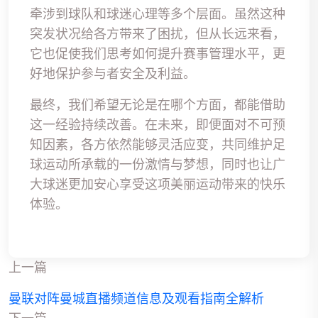
牵涉到球队和球迷心理等多个层面。虽然这种
突发状况给各方带来了困扰，但从长远来看，
它也促使我们思考如何提升赛事管理水平，更
好地保护参与者安全及利益。
最终，我们希望无论是在哪个方面，都能借助
这一经验持续改善。在未来，即便面对不可预
知因素，各方依然能够灵活应变，共同维护足
球运动所承载的一份激情与梦想，同时也让广
大球迷更加安心享受这项美丽运动带来的快乐
体验。
上一篇
曼联对阵曼城直播频道信息及观看指南全解析