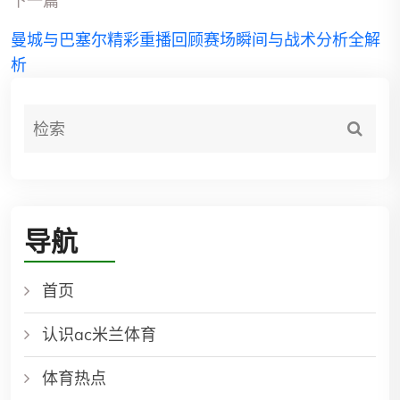
下一篇
曼城与巴塞尔精彩重播回顾赛场瞬间与战术分析全解
析
导航
首页
认识ac米兰体育
体育热点