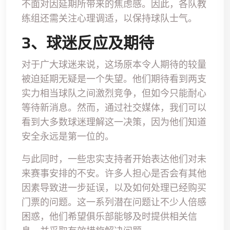
不面对因延期所带来的焦虑感。因此，各队教
练组还需关注心理调适，以保持球队士气。
3、球迷反应及期待
对于广大球迷来说，这场原本令人期待的较量
被迫延期无疑是一个失望。他们期待看到两支
实力相当球队之间激烈竞争，但如今只能耐心
等待新消息。然而，通过社交媒体，我们可以
看到大多数球迷理解这一决策，因为他们知道
安全永远是第一位的。
与此同时，一些忠实支持者开始表达他们对未
来赛事安排的不安。许多人担心是否会有其他
因素导致进一步延误，以及如何处理已经购买
门票的问题。这一系列潜在问题让不少人倍感
困惑，他们希望俱乐部能够及时提供相关信