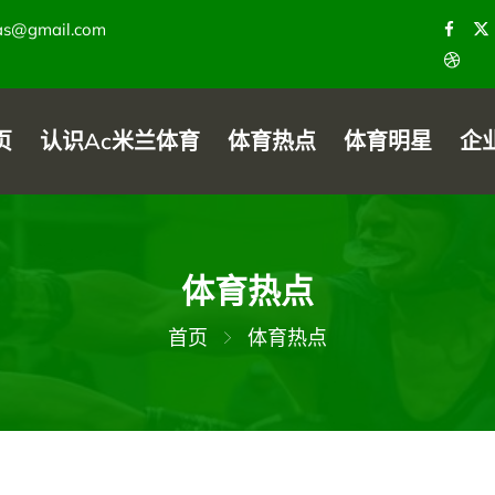
as@gmail.com
页
认识ac米兰体育
体育热点
体育明星
企
体育热点
首页
体育热点