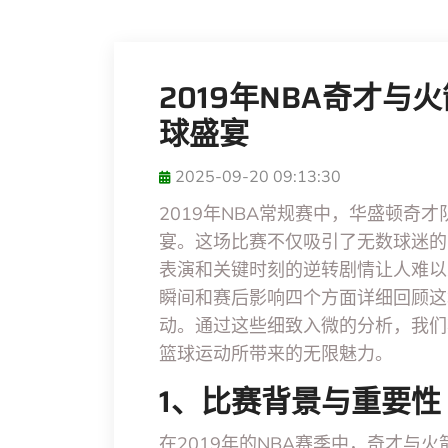
2019年NBA奇才
球盛宴
2025-09-20 09:13:30
2019年NBA常规赛中，华盛顿奇
宴。这场比赛不仅吸引了无数球迷的
表演和关键时刻的逆转剧情让人难以
瞬间和赛后影响四个方面详细回顾这
动。通过这些细致入微的分析，我们
篮球运动所带来的无限魅力。
1、比赛背景与重要性
在2019年的NBA赛季中，奇才与