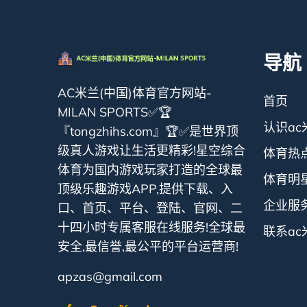
导航
AC米兰(中国)体育官方网站-
首页
MILAN SPORTS✅🏆
认识ac
『tongzhihs.com』🏆✅是世界顶
级真人游戏让生活更精彩!星空综合
体育热
体育为国内游戏玩家打造的全球最
体育明
顶级乐趣游戏APP,提供下载、入
企业服
口、首页、平台、登陆、官网、二
十四小时专属客服在线服务!全球最
联系a
安全,最信誉,最公平的平台运营商!
apzas@gmail.com