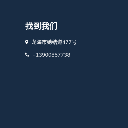
找到我们
龙海市她结道477号
+13900857738