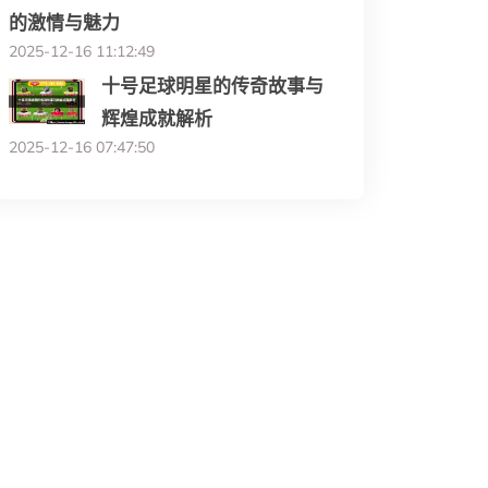
的激情与魅力
2025-12-16 11:12:49
十号足球明星的传奇故事与
辉煌成就解析
2025-12-16 07:47:50