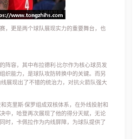
赛，更是两个球队展现实力的重要舞台，也
的阵容，其中布拉德利·比尔作为核心球员发
组织能力，是球队攻防转换中的关键。而另
内线展现出了不错的统治力，对抗火箭队强大
登和克里斯·保罗组成双核体系，在外线投射和
决中，哈登再次展现了他的得分天赋，无论
同时，卡佩拉作为内线屏障，为球队提供了