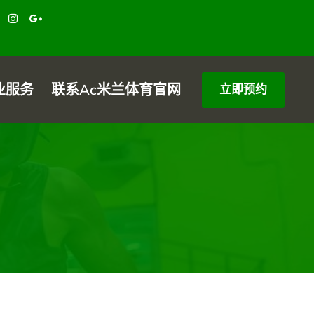
业服务
联系ac米兰体育官网
立即预约