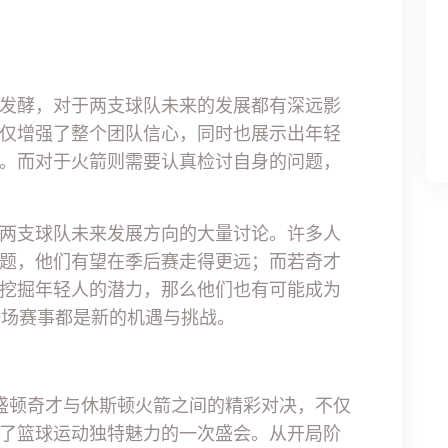
发酵，对于两支球队未来的发展都有深远影
仅增强了整个团队信心，同时也展示出年轻
。而对于火箭则需要认真检讨自身的问题，
两支球队未来发展方向的大量讨论。许多人
题，他们有望在季后赛走得更远；而若奇才
挖掘年轻人的潜力，那么他们也有可能成为
一场赛事都是新的机遇与挑战。
华盛顿奇才与休斯顿火箭之间的精彩对决，不仅
了篮球运动独特魅力的一次盛会。从开局阶