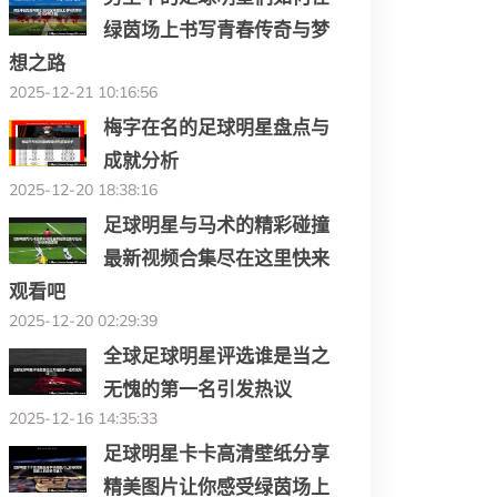
绿茵场上书写青春传奇与梦
想之路
2025-12-21 10:16:56
梅字在名的足球明星盘点与
成就分析
2025-12-20 18:38:16
足球明星与马术的精彩碰撞
最新视频合集尽在这里快来
观看吧
2025-12-20 02:29:39
全球足球明星评选谁是当之
无愧的第一名引发热议
2025-12-16 14:35:33
足球明星卡卡高清壁纸分享
精美图片让你感受绿茵场上