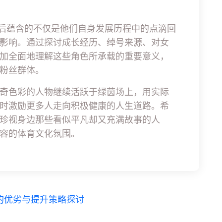
背后蕴含的不仅是他们自身发展历程中的点滴回
影响。通过探讨成长经历、绰号来源、对女
加全面地理解这些角色所承载的重要意义，
粉丝群体。
奇色彩的人物继续活跃于绿茵场上，用实际
时激励更多人走向积极健康的人生道路。希
珍视身边那些看似平凡却又充满故事的人
容的体育文化氛围。
的优劣与提升策略探讨