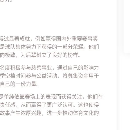
取得过显著成就，例如赢得国内外重要赛事奖
是球队集体努力下获得的一部分荣耀。他们
向极致，为后辈树立了良好的榜样。
名度积极参与慈善事业，通过自己的影响力
季空档时间参与公益活动，将募集资金用于
自己的一份力量。
不是单纯依靠赛场上的表现而获得关注，他们在
责任感，从而赢得了更广泛认可。这也使得
故事产生浓厚兴趣，进一步推动体育文化的