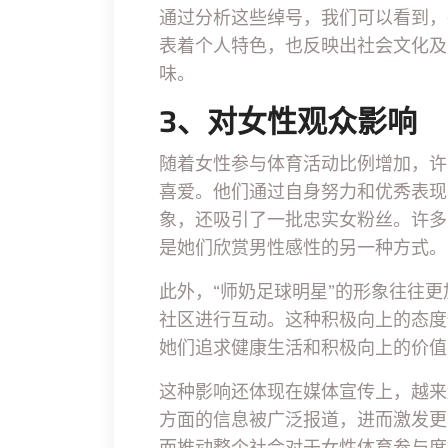
通过分析这些绰号，我们可以看到，
表着个人特色，也反映出社会文化及
味。
3、对女性观众影响
随着女性参与体育活动比例增加，许
喜爱。他们通过自身努力和优秀表现
象，还吸引了一批忠实女粉丝。许多
是她们欣赏男性感性的另一种方式。
此外，“师奶足球明星”的形象往往
社区进行互动。这种积极向上的态度
她们追求健康生活和积极向上的价值
这种影响还体现在媒体宣传上，越来
方面的信息被广泛报道，进而激发更
而推动整个社会对于女性体育参与度