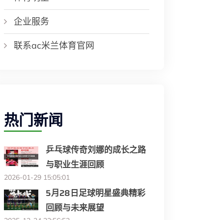
企业服务
联系ac米兰体育官网
热门新闻
乒乓球传奇刘娜的成长之路
与职业生涯回顾
2026-01-29 15:05:01
5月28日足球明星盛典精彩
回顾与未来展望