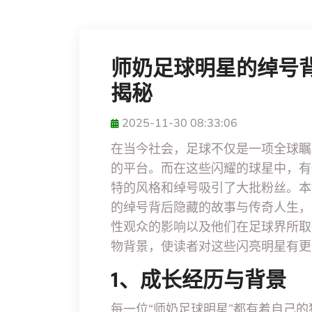
师奶足球明星的绰号
揭秘
2025-11-30 08:33:06
在当今社会，足球不仅是一项全球瞩
的平台。而在这些闪耀的球星中，有
特的风格和绰号吸引了大批粉丝。本
的绰号背后隐藏的故事与传奇人生，
性观众的影响以及他们在足球界所取
物背景，使读者对这些闪亮明星有更
1、成长经历与背景
每一位“师奶足球明星”都有着自己