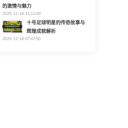
的激情与魅力
2025-12-16 11:12:49
十号足球明星的传奇故事与
辉煌成就解析
2025-12-16 07:47:50