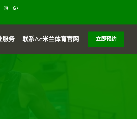
业服务
联系ac米兰体育官网
立即预约