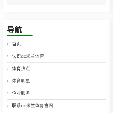
导航
首页
认识ac米兰体育
体育热点
体育明星
企业服务
联系ac米兰体育官网