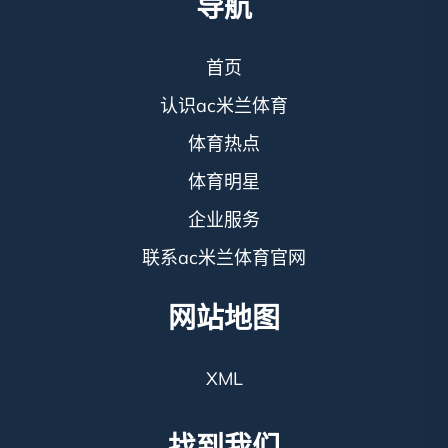
导航
首页
认识ac米兰体育
体育热点
体育明星
企业服务
联系ac米兰体育官网
网站地图
XML
找到我们