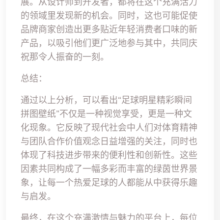
展。从设计师到开发者，都将在这个充满活力
的领域里发现新的机会。同时，这也可能促使
品牌商家创造出更多贴近年轻消费者口味的新
产品，以吸引他们更广泛地参与其中，共同庆
祝那令人振奋的一刻。
总结：
通过以上分析，可以看出“足球明星精彩瞬间
拼图壁纸”不仅是一种视觉享受，更是一种文
化现象。它反映了现代社会中人们对体育精神
与团队合作价值观念日益增强的关注，同时也
体现了科技进步带来的便利性和创新性。这些
因素共同构成了一幅多彩而丰富的绿茵世界景
象，让每一个热爱足球的人都能从中获得乐趣
与启发。
最终，在这个充满激情与魅力的平台上，每位