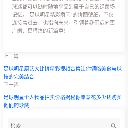
球迷都可以随时随地享受到属于自己的绿茵场
记忆。“足球明星精彩瞬间”的拼图壁纸，不仅
连接着过去，也指向未来，引领着我们迈向更
广阔、更辉煌的新篇章！
上一篇
足球明星厨艺大比拼精彩视频合集让你领略美食与球
技的完美结合
下一篇
足球明星个人物品拍卖价格揭秘你愿意花多少钱购买
他们的珍藏