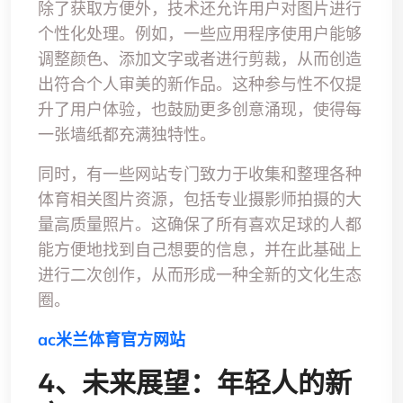
除了获取方便外，技术还允许用户对图片进行
个性化处理。例如，一些应用程序使用户能够
调整颜色、添加文字或者进行剪裁，从而创造
出符合个人审美的新作品。这种参与性不仅提
升了用户体验，也鼓励更多创意涌现，使得每
一张墙纸都充满独特性。
同时，有一些网站专门致力于收集和整理各种
体育相关图片资源，包括专业摄影师拍摄的大
量高质量照片。这确保了所有喜欢足球的人都
能方便地找到自己想要的信息，并在此基础上
进行二次创作，从而形成一种全新的文化生态
圈。
ac米兰体育官方网站
4、未来展望：年轻人的新