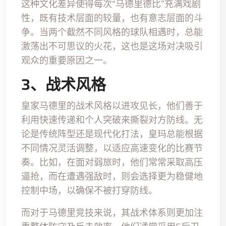
这种文化差异使得每次“马德里德比”充满戏剧
性，既有技术层面的较量，也有意志层面的斗
争。当两个截然不同风格的球队相遇时，总能
激荡出不可思议的火花，这也是这场对决吸引
观众的重要原因之一。
3、战术风格
皇家马德里的战术风格以进攻见长，他们善于
利用快速传递和个人突破来撕裂对方防线。无
论是传统阵型还是现代化打法，皇玛总能根据
不同情况灵活调整，以适应高速变化的比赛节
奏。比如，在面对弱旅时，他们常常采取高压
逼抢，而在遭遇强敌时，则会选择更为稳健地
控制中场，以确保不被打穿防线。
而对于马德里竞技来说，其战术体系则更加注