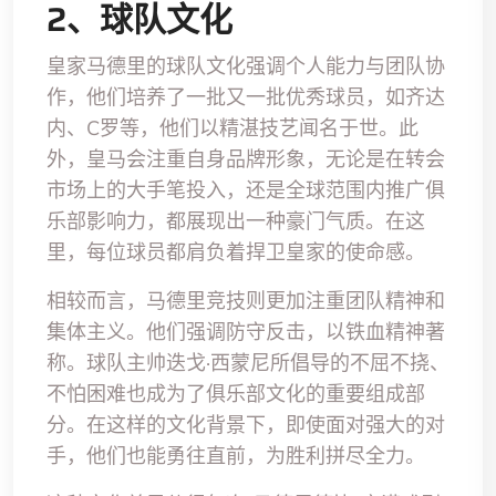
2、球队文化
皇家马德里的球队文化强调个人能力与团队协
作，他们培养了一批又一批优秀球员，如齐达
内、C罗等，他们以精湛技艺闻名于世。此
外，皇马会注重自身品牌形象，无论是在转会
市场上的大手笔投入，还是全球范围内推广俱
乐部影响力，都展现出一种豪门气质。在这
里，每位球员都肩负着捍卫皇家的使命感。
相较而言，马德里竞技则更加注重团队精神和
集体主义。他们强调防守反击，以铁血精神著
称。球队主帅迭戈·西蒙尼所倡导的不屈不挠、
不怕困难也成为了俱乐部文化的重要组成部
分。在这样的文化背景下，即使面对强大的对
手，他们也能勇往直前，为胜利拼尽全力。