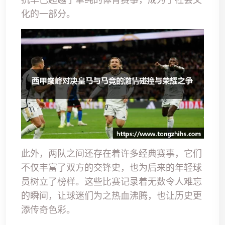
化的一部分。
此外，两队之间还存在着许多经典赛事，它们
不仅丰富了双方的交锋史，也为后来的年轻球
员树立了榜样。这些比赛记录着无数令人难忘
的瞬间，让球迷们为之热血沸腾，也让历史更
添传奇色彩。