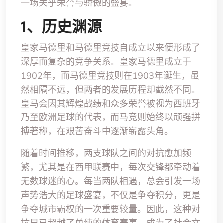
一场关乎荣誉与骄傲的盛宴。
1、历史渊源
皇家马德里和马德里竞技自成立以来便形成了
深厚而复杂的竞争关系。皇家马德里成立于
1902年，而马德里竞技则在1903年诞生，虽
然相隔不远，但两者的发展历程却截然不同。
皇马会因其辉煌战绩和众多荣誉被视为西班牙
乃至欧洲足球的代表，而马竞则始终以顽强拼
搏著称，在艰苦奋斗中逐渐崭露头角。
随着时间推移，两支球队之间的对抗愈加频
繁，尤其是在西甲联赛中，每次交锋都牵动着
无数球迷的心。每当两队相遇，总会引发一场
声势浩大的足球盛宴，不仅是争夺积分，更是
争夺城市霸权的一次重要较量。因此，这种对
抗早已超越了单纯的体育赛事，成为了社会文