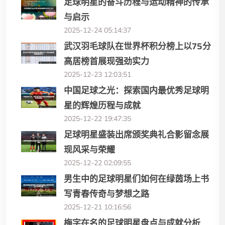
足球明星的奋斗历程与运动精神的传承
与启示
2025-12-24 05:14:37
武汉羽毛球队在世界杯积分榜上以75分
高居榜首展现强劲实力
2025-12-23 12:03:51
中国足球之光：探索国内最优秀足球明
星的辉煌历程与成就
2025-12-22 19:47:35
足球明星盛装出席颁奖典礼合影留念展
现风采与荣耀
2025-12-22 02:09:55
男生中的足球明星们如何在绿茵场上书
写青春传奇与梦想之路
2025-12-21 10:16:56
梅字在名的足球明星盘点与成就分析