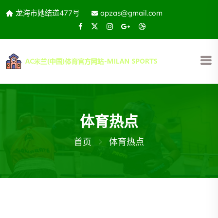
龙海市她结道477号
apzas@gmail.com
体育热点
首页
体育热点