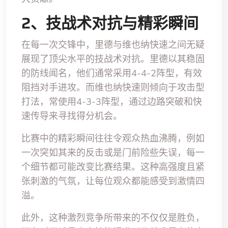
2、技战术对抗与精彩瞬间
在每一次交锋中，里德与维也纳快速之间无疑
展现了顶尖水平的技战术对抗。里德以其稳固
的防线闻名，他们通常采用4-4-2阵型，有效
阻挡对手进攻。而维也纳快速则倾向于攻击型
打法，常使用4-3-3阵型，通过边路突破和快
速传导来寻找得分机会。
比赛中的精彩瞬间往往令观众热血沸腾，例如
一次突如其来的反击或是门前险些失误，每一
个细节都可能改变比赛结果。这种高强度且紧
张刺激的气氛，让每位观众都能感受到激情四
溢。
此外，这种激烈竞争所带来的不仅仅是胜负，